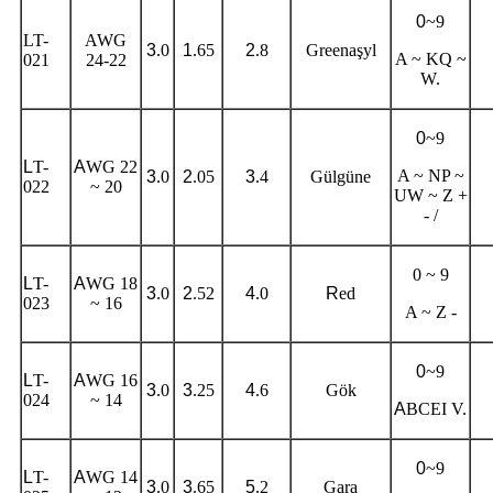
0
~9
LT-
AWG
3
.0
1
.65
2
.8
Greenaşyl
A ~ KQ ~
021
24-22
W.
0
~9
L
T-
A
WG 22
A ~ NP ~
3
.0
2
.05
3
.4
Gülgüne
022
~ 20
UW ~ Z +
- /
0 ~ 9
L
T-
A
WG 18
3
.0
2
.52
4
.0
R
ed
023
~ 16
A ~ Z -
0
~9
L
T-
A
WG 16
3
.0
3
.25
4
.6
Gök
024
~ 14
A
BCEI V.
0
~9
L
T-
A
WG 14
3
.0
3
.65
5
.2
Gara