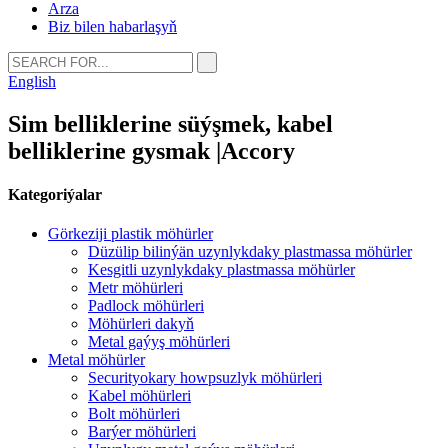
Arza
Biz bilen habarlaşyň
English
Sim belliklerine süýşmek, kabel
belliklerine gysmak |Accory
Kategoriýalar
Görkeziji plastik möhürler
Düzülip bilinýän uzynlykdaky plastmassa möhürler
Kesgitli uzynlykdaky plastmassa möhürler
Metr möhürleri
Padlock möhürleri
Möhürleri dakyň
Metal gaýyş möhürleri
Metal möhürler
Securityokary howpsuzlyk möhürleri
Kabel möhürleri
Bolt möhürleri
Barýer möhürleri