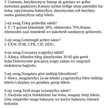
J: Umuman, harytlarymyzy bitarap ak gutulara we goňur
kartonlara gaplaýarys.Kanuny taýdan bellige alnan patentiňiz bar
bolsa, ygtyýarnama hatlaryňyzy alanymyzdan soň harytlary
marka gutularyňyza salyp bileris.
2-nji sorag.Töleg şertleriňiz nähili?
J: T / T goýum hökmünde 30%, eltilmezden 70%.Balans
tölemezden ozal önümleriň we paketleriň suratlaryny görkezeris.
3-nji sorag.Getirmegiň şertleri näme?
J: EXW, FOB, CFR, CIF, DDU.
4-nji sorag.Gowşuryş wagtyňyz nähili?
J: Adatça, öňünden töleg alanyňyzdan 30-60 gün gerek
bolar.Deliveryörite gowşuryş wagty zatlara we sargydyň
mukdaryna baglydyr.
5-nji sorag.Nusgalara görä öndürip bilersiňizmi?
J: Hawa, nusgalaryňyz ýa-da tehniki çyzgylaryňyz bilen öndürip
bileris.Galyplary we gurallary gurup bileris.
6-njy sorag.Siziň nusga syýasatyňyz näme?
J: Aksiýada taýyn böleklerimiz bar bolsa, nusgany berip bileris,
ýöne müşderiler nusga bahasyny we kurýer bahasyny tölemeli
bolýarlar.