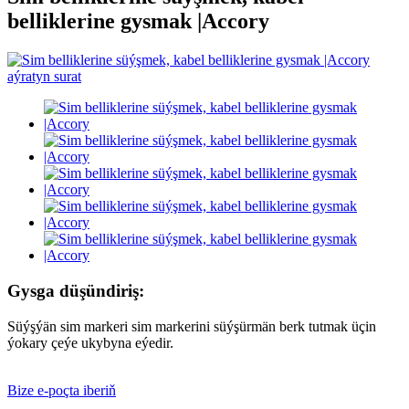
belliklerine gysmak |Accory
Gysga düşündiriş:
Süýşýän sim markeri sim markerini süýşürmän berk tutmak üçin
ýokary çeýe ukybyna eýedir.
Bize e-poçta iberiň