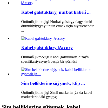
Kabel galstuklary, nurbat kabeli ...
Önümiň jikme-jigi Nurbat galstugy dagy simiň
durnuklylygyny üpjün etmek üçin niýetlenendir
...
Kabel galstuklary |Accory
Önümiň jikme-jigi Kabel galstuklary, dizaýn
spesifikasiýasynyň başga bir görnüşi ...
Sim belliklerine süýşmek, klip ...
Önümiň jikme-jigi Simli markerler ýa-da kabel
markerlerindäki gysgyç ...
Sim belliklerine süýşmek, kabel