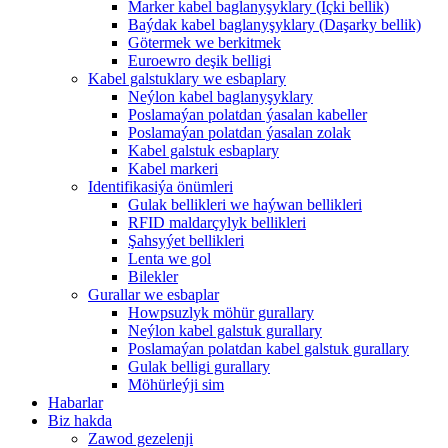
Marker kabel baglanyşyklary (Içki bellik)
Baýdak kabel baglanyşyklary (Daşarky bellik)
Götermek we berkitmek
Euroewro deşik belligi
Kabel galstuklary we esbaplary
Neýlon kabel baglanyşyklary
Poslamaýan polatdan ýasalan kabeller
Poslamaýan polatdan ýasalan zolak
Kabel galstuk esbaplary
Kabel markeri
Identifikasiýa önümleri
Gulak bellikleri we haýwan bellikleri
RFID maldarçylyk bellikleri
Şahsyýet bellikleri
Lenta we gol
Bilekler
Gurallar we esbaplar
Howpsuzlyk möhür gurallary
Neýlon kabel galstuk gurallary
Poslamaýan polatdan kabel galstuk gurallary
Gulak belligi gurallary
Möhürleýji sim
Habarlar
Biz hakda
Zawod gezelenji