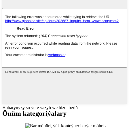
Habaryňyzy şu ýere ýazyň we bize iberiň
Önüm kategoriýalary