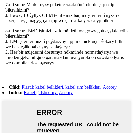
7-nji sorag.Markamyzy paketde ýa-da önümlerde çap edip
bilersiňizmi?
J: Hawa, 10 ýyllyk OEM tejribämiz bar, müşderileriň nyşany
lazer, nagyş, nagyş, çap çap we ş.m. arkaly ýasalyp bilner.
8-nji sorag: Biziň işimizi uzak möhletli we gowy gatnaşykda edip
bilersiňizmi?
J: 1.Müşderilerimiziň peýdasyny üpjün etmek üçin ýokary hilli
we bäsdeşlik bahasyny saklaýarys;
2. Her bir müşderini dostumyz hökmünde hormatlaýarys we
nireden gelýändigine garamazdan tüýs ýürekden söwda edýäris
we olar bilen dostlaşýarys.
Öňki:
Plastik kabel bellikleri, kabel sim bellikleri |Accory
Indiki:
Kabel galstuklary |Accory