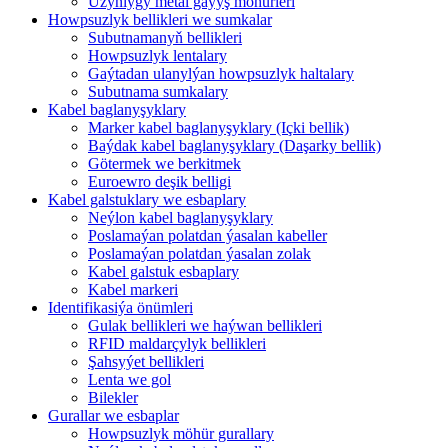
Uzynlygy metal gaýyş möhürleri
Howpsuzlyk bellikleri we sumkalar
Subutnamanyň bellikleri
Howpsuzlyk lentalary
Gaýtadan ulanylýan howpsuzlyk haltalary
Subutnama sumkalary
Kabel baglanyşyklary
Marker kabel baglanyşyklary (Içki bellik)
Baýdak kabel baglanyşyklary (Daşarky bellik)
Götermek we berkitmek
Euroewro deşik belligi
Kabel galstuklary we esbaplary
Neýlon kabel baglanyşyklary
Poslamaýan polatdan ýasalan kabeller
Poslamaýan polatdan ýasalan zolak
Kabel galstuk esbaplary
Kabel markeri
Identifikasiýa önümleri
Gulak bellikleri we haýwan bellikleri
RFID maldarçylyk bellikleri
Şahsyýet bellikleri
Lenta we gol
Bilekler
Gurallar we esbaplar
Howpsuzlyk möhür gurallary