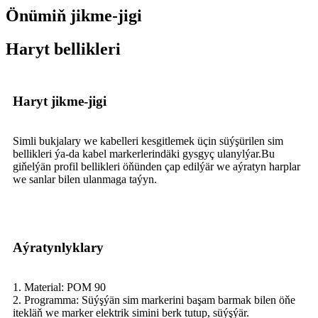
Önümiň jikme-jigi
Haryt bellikleri
Haryt jikme-jigi
Simli bukjalary we kabelleri kesgitlemek üçin süýşürilen sim
bellikleri ýa-da kabel markerlerindäki gysgyç ulanylýar.Bu
giňelýän profil bellikleri öňünden çap edilýär we aýratyn harplar
we sanlar bilen ulanmaga taýyn.
Aýratynlyklary
1. Material: POM 90
2. Programma: Süýşýän sim markerini başam barmak bilen öňe
itekläň we marker elektrik simini berk tutup, süýşýär.