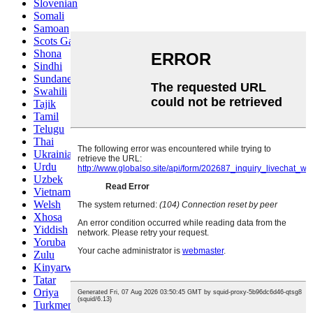
Slovenian
Somali
Samoan
Scots Gaelic
Shona
Sindhi
Sundanese
Swahili
Tajik
Tamil
Telugu
Thai
Ukrainian
Urdu
Uzbek
Vietnamese
Welsh
Xhosa
Yiddish
Yoruba
Zulu
Kinyarwanda
Tatar
Oriya
Turkmen