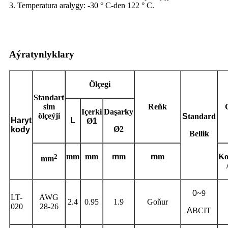
3. Temperatura aralygy: -30 ° C-den 122 ° C.
Aýratynlyklary
Ölçegi
Standart
sim
Reňk
Içerki
Daşarky
ölçeýji
S
tandard
Haryt
L
Ø
1
Ø2
kody
Bellik
2
mm
mm
m
m
m
m
Ko
mm
0
~9
LT-
AWG
2.4
0.95
1.9
Goňur
020
28-26
A
BCIT