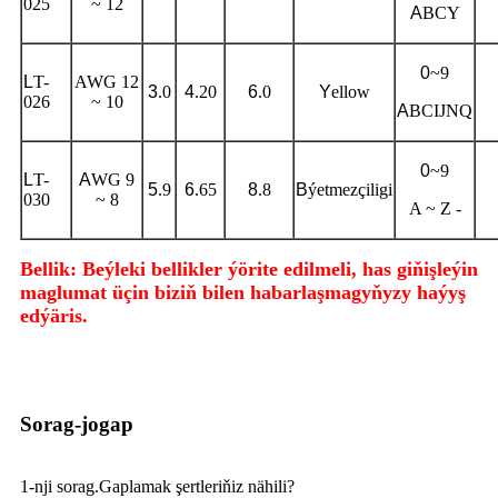
025
~ 12
A
BCY
0
~9
L
T-
AWG 12
3
.0
4
.20
6
.0
Y
ellow
026
~ 10
A
BCIJNQ
0
~9
L
T-
A
WG 9
5
.9
6
.65
8
.8
B
ýetmezçiligi
030
~ 8
A ~ Z -
Bellik: Beýleki bellikler ýörite edilmeli, has giňişleýin
maglumat üçin biziň bilen habarlaşmagyňyzy haýyş
edýäris.
Sorag-jogap
1-nji sorag.Gaplamak şertleriňiz nähili?