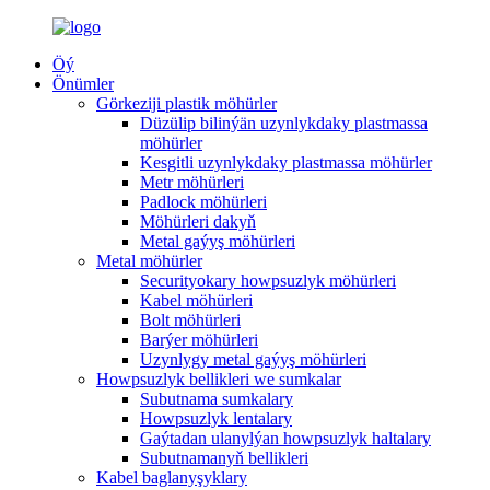
Öý
Önümler
Görkeziji plastik möhürler
Düzülip bilinýän uzynlykdaky plastmassa
möhürler
Kesgitli uzynlykdaky plastmassa möhürler
Metr möhürleri
Padlock möhürleri
Möhürleri dakyň
Metal gaýyş möhürleri
Metal möhürler
Securityokary howpsuzlyk möhürleri
Kabel möhürleri
Bolt möhürleri
Barýer möhürleri
Uzynlygy metal gaýyş möhürleri
Howpsuzlyk bellikleri we sumkalar
Subutnama sumkalary
Howpsuzlyk lentalary
Gaýtadan ulanylýan howpsuzlyk haltalary
Subutnamanyň bellikleri
Kabel baglanyşyklary