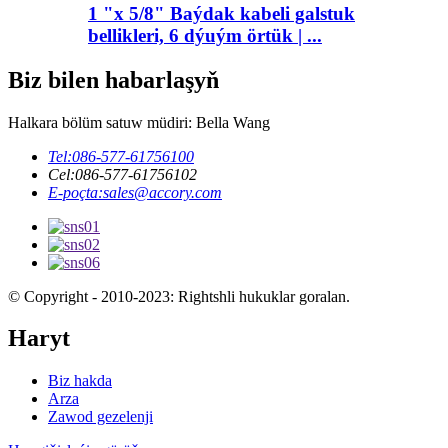
1 "x 5/8" Baýdak kabeli galstuk
bellikleri, 6 dýuým örtük | ...
Biz bilen habarlaşyň
Halkara bölüm satuw müdiri: Bella Wang
Tel:
086-577-61756100
Cel:
086-577-61756102
E-poçta:
sales@accory.com
© Copyright - 2010-2023: Rightshli hukuklar goralan.
Haryt
Biz hakda
Arza
Zawod gezelenji