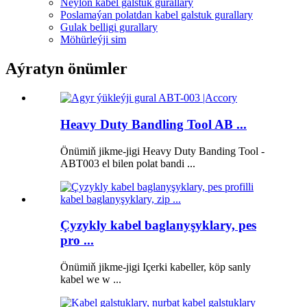
Neýlon kabel galstuk gurallary
Poslamaýan polatdan kabel galstuk gurallary
Gulak belligi gurallary
Möhürleýji sim
Aýratyn önümler
Heavy Duty Bandling Tool AB ...
Önümiň jikme-jigi Heavy Duty Banding Tool -
ABT003 el bilen polat bandi ...
Çyzykly kabel baglanyşyklary, pes
pro ...
Önümiň jikme-jigi Içerki kabeller, köp sanly
kabel we w ...