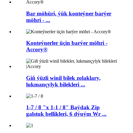
Bar möhüri, ýük konteýner barýer
möhri - ...
Konteýnerler üçin barýer möhri -
Accory®
Giň ýüzli winil bilek zolaklary,
lukmançylyk bilekleri ...
1-7 / 8 "x 1-1 / 8" Baýdak Zip
galstuk bellikleri, 6 dýuým Wr ...