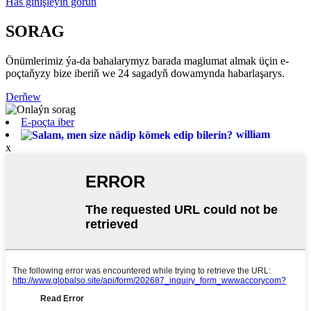
Has giňişleýin görüň
SORAG
Önümlerimiz ýa-da bahalarymyz barada maglumat almak üçin e-
poçtaňyzy bize iberiň we 24 sagadyň dowamynda habarlaşarys.
Derňew
E-poçta iber
william
x